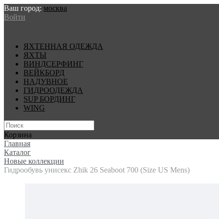
Ваш город:
москва
Войти
ЯХТЕННАЯ ОДЕЖДА
ЯХТЫ
ВИНДСЕРФИНГ
ВЕЙКБОРД
НАДУВНОЕ
ГИДРООДЕЖДА
SUP БОРДИНГ
WING
Корзина
Главная
Каталог
Новые коллекции
Гидрообувь унисекс Zhik 26 Seaboot 700 (Size US Mens)