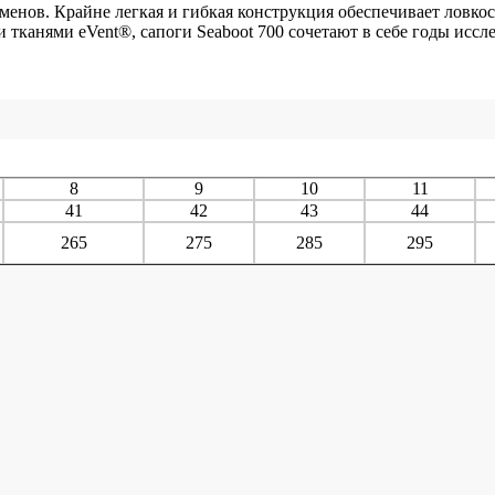
менов. Крайне легкая и гибкая конструкция обеспечивает ловко
 и тканями eVent®, сапоги Seaboot 700 сочетают в себе годы исс
8
9
10
11
41
42
43
44
265
275
285
295