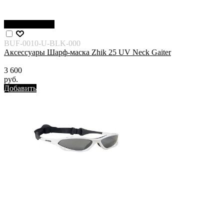
Нет в наличии
BUF-0010-U-BLK-000
Аксессуары Шарф-маска Zhik 25 UV Neck Gaiter
3 600
руб.
Добавить