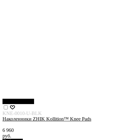
Нет в наличии
KNE-0010-U-BLK
Наколенники ZHIK Kollition™ Knee Pads
6 960
руб.