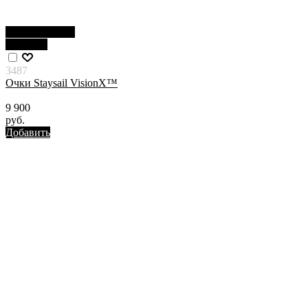
Нет в наличии
Новинка
3487
Очки Staysail VisionX™
9 900
руб.
Добавить