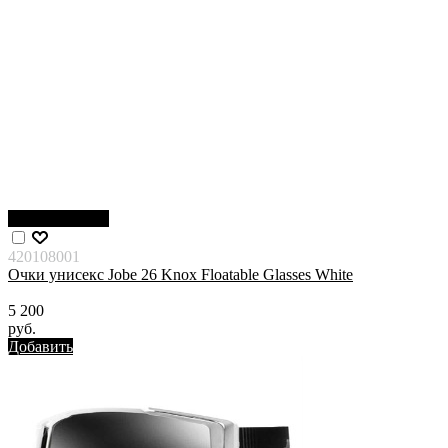
Нет в наличии
420108001
Очки унисекс Jobe 26 Knox Floatable Glasses White
5 200
руб.
Добавить