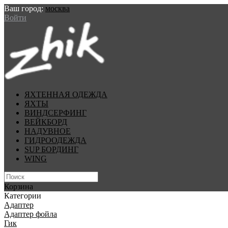
Ваш город:
москва
Войти
ЯХТЕННАЯ ОДЕЖДА
ЯХТЫ
ВИНДСЕРФИНГ
ВЕЙКБОРД
НАДУВНОЕ
ГИДРООДЕЖДА
SUP БОРДИНГ
WING
Корзина
Категории
Адаптер
Адаптер фойла
Гик