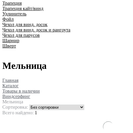
Трапеция
Трапеция кайт/винд
Удлинитель
Фойл
Чехол для винд. досок
Чехол для винд. досок и рангоута
Чехол для парусов
Шарнир
Шверт
Мельница
Главная
Каталог
Товары в наличии
Виндсерфинг
Мельница
Сортировка:
Всего найдено:
1