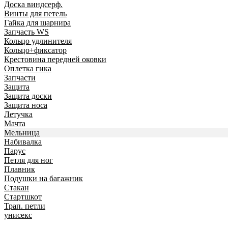
Доска виндсерф.
Винты для петель
Гайка для шарнира
Запчасть WS
Кольцо удлинителя
Кольцо+фиксатор
Крестовина передней оковки
Оплетка гика
Запчасти
Защита
Защита доски
Защита носа
Летучка
Мачта
Мельница
Набивалка
Парус
Петля для ног
Плавник
Подушки на багажник
Стакан
Стартшкот
Трап. петли
унисекс